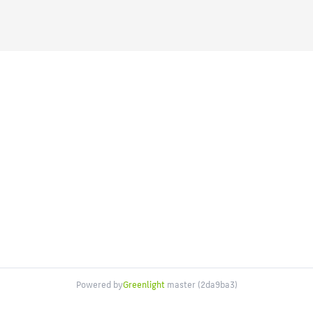
Powered by
Greenlight
master (2da9ba3)